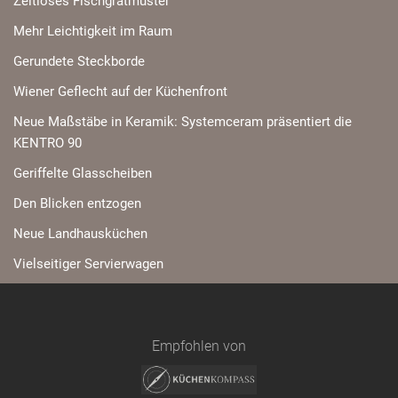
Zeitloses Fischgrätmuster
Mehr Leichtigkeit im Raum
Gerundete Steckborde
Wiener Geflecht auf der Küchenfront
Neue Maßstäbe in Keramik: Systemceram präsentiert die
KENTRO 90
Geriffelte Glasscheiben
Den Blicken entzogen
Neue Landhausküchen
Vielseitiger Servierwagen
Empfohlen von