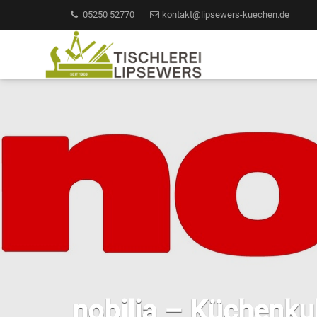
05250 52770
kontakt@lipsewers-kuechen.de
nobilia – Küchenkult